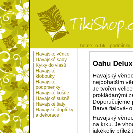
home
home
o Tiki
o Tiki
podmínky
podmínky
Havajské věnce
Havajské sady
Oahu Deluxe
Kytky do vlasů
Havajské
Havajský věnec
klobouky
nejbohatším vě
Havajské
podprsenky
Je tvořen velic
Havajské košile
prokládanými ze
Havajské sukně
Doporučujeme pr
Havajské šaty
Barva fialová- 
Havajské doplňky
a dekorace
Havajský věnec 
na krku. Je vh
jakékoliv přílež