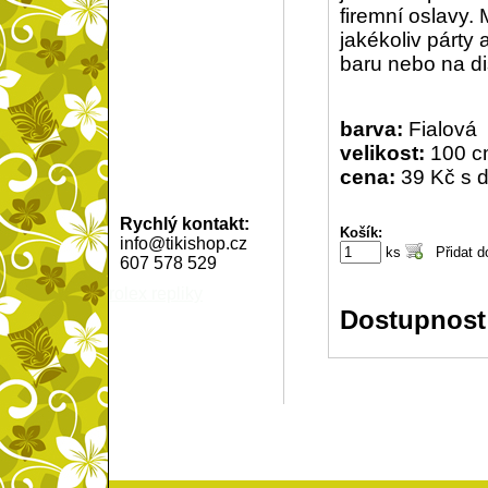
firemní oslavy.
jakékoliv párt
baru nebo na di
barva:
Fialová
velikost:
100 c
cena:
39 Kč s 
Rychlý kontakt:
Košík:
info@tikishop.cz
ks
607 578 529
rolex repliky
Dostupnost