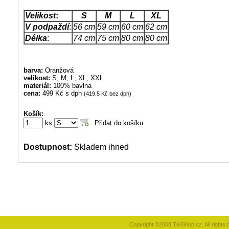
Velikost
:
S
M
L
XL
V podpaždí
:
56 cm
59 cm
60 cm
62 cm
Délka
:
74 cm
75 cm
80 cm
80 cm
barva:
Oranžová
velikost:
S, M, L, XL, XXL
materiál:
100% bavlna
cena:
499 Kč s dph
(419.5 Kč bez dph)
Košík:
ks
Dostupnost:
Skladem ihned
Copyright ©2008 TikiShop.cz. All right