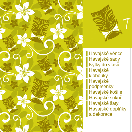
Havajské věnce
Havajské sady
Kytky do vlasů
Havajské
klobouky
Havajské
podprsenky
Havajské košile
Havajské sukně
Havajské šaty
Havajské doplňky
a dekorace