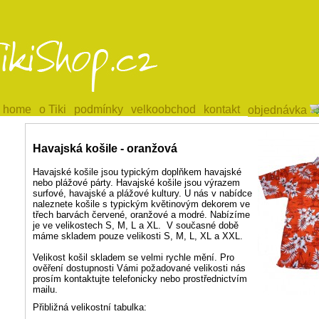
home
home
o Tiki
o Tiki
podmínky
podmínky
velkoobchod
velkoobchod
kontakt
kontakt
objednávka
objednávka
Havajská košile - oranžová
Havajské košile jsou typickým doplňkem havajské
nebo plážové párty. Havajské košile jsou výrazem
surfové, havajské a plážové kultury. U nás v nabídce
naleznete košile s typickým květinovým dekorem ve
třech barvách červené, oranžové a modré. Nabízíme
je ve velikostech S, M, L a XL. V současné době
máme skladem pouze velikosti S, M, L, XL a XXL.
Velikost košil skladem se velmi rychle mění. Pro
ověření dostupnosti Vámi požadované velikosti nás
prosím kontaktujte telefonicky nebo prostřednictvím
mailu.
Přibližná velikostní tabulka: