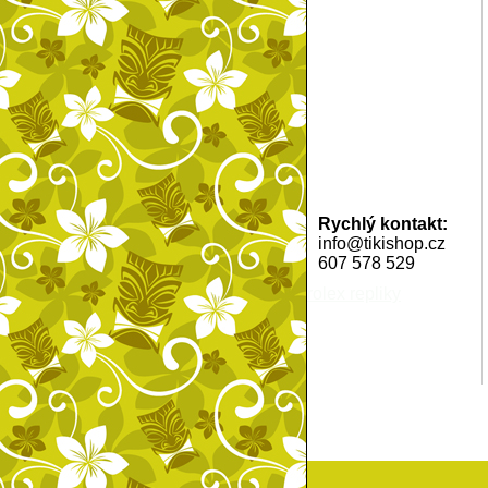
Rychlý kontakt:
info@tikishop.cz
607 578 529
rolex repliky