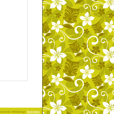
s reserved. Webdesign:
BeeOnline