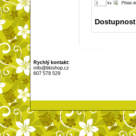
ks
Dostupnost
rolex repliky
Rychlý kontakt:
info@tikishop.cz
607 578 529