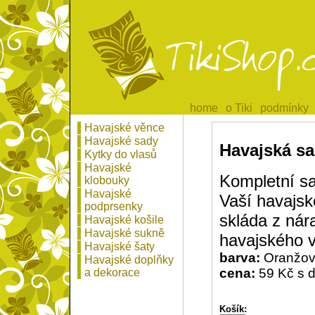
home
home
o Tiki
o Tiki
podmínky
podmínky
Havajské věnce
Havajské sady
Havajská sa
Kytky do vlasů
Havajské
Kompletní s
klobouky
Havajské
Vaší havajsk
podprsenky
skláda z nár
Havajské košile
Havajské sukně
havajského 
Havajské šaty
barva:
Oranžo
Havajské doplňky
cena:
59 Kč s 
a dekorace
Košík: