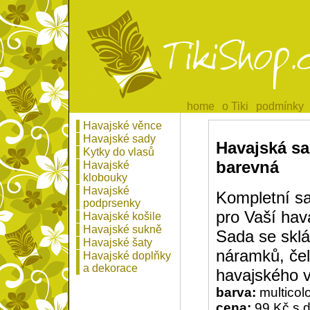
home
home
o Tiki
o Tiki
podmínky
podmínky
Havajské věnce
Havajské sady
Havajská sa
Kytky do vlasů
barevná
Havajské
klobouky
Havajské
Kompletní s
podprsenky
pro Vaší hav
Havajské košile
Havajské sukně
Sada se sklá
Havajské šaty
náramků, če
Havajské doplňky
a dekorace
havajského 
barva:
multicol
cena:
99 Kč s 