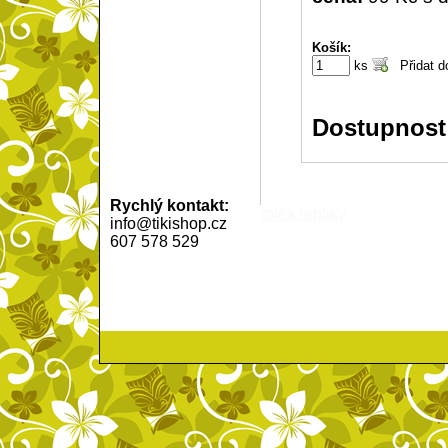
Košík:
ks
Dostupnost
Rychlý kontakt:
rolex repliky
info@tikishop.cz
607 578 529