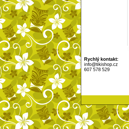
Rychlý kontakt:
info@tikishop.cz
607 578 529