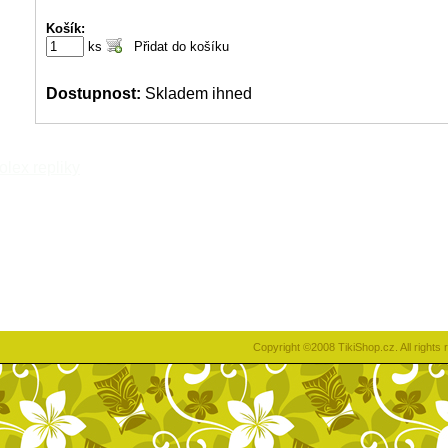
Košík:
ks
Dostupnost:
Skladem ihned
rolex repliky
Copyright ©2008 TikiShop.cz. All right