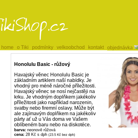
home
home
o Tiki
o Tiki
podmínky
podmínky
velkoobchod
velkoobchod
kontakt
kontakt
objednávka
objednávka
Honolulu Basic - růžový
Havajský věnec Honolulu Basic je
základním artiklem naší nabídky. Je
vhodný pro méně náročné příležitosti.
Havajský věnec se nosí nejčastěji na
krku. Je vhodným doplňkem jakékoliv
příležitosti jako například narozenin,
svatby nebo firemní oslavy. Může být
ale zajímavým doplňkem na jakékoliv
párty ať už u Vás doma ve Vašem
oblíbeném baru nebo na diskotéce.
barva:
neonově růžová
cena:
28 Kč s dph
(23.5 Kč bez dph)