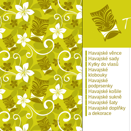
Havajské věnce
Havajské sady
Kytky do vlasů
Havajské
klobouky
Havajské
podprsenky
Havajské košile
Havajské sukně
Havajské šaty
Havajské doplňky
a dekorace