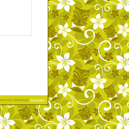
s reserved. Webdesign:
BeeOnline