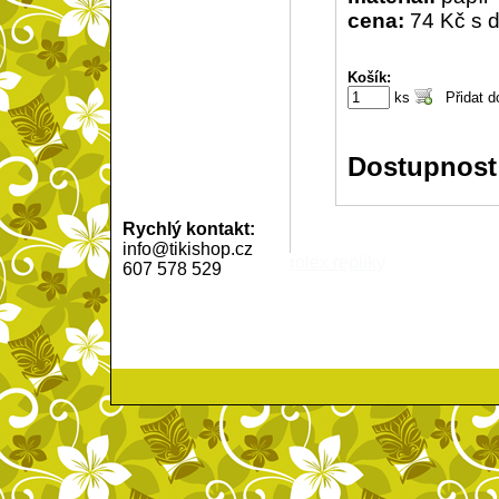
cena:
74 Kč s 
Košík:
ks
Dostupnost
Rychlý kontakt:
info@tikishop.cz
rolex repliky
607 578 529