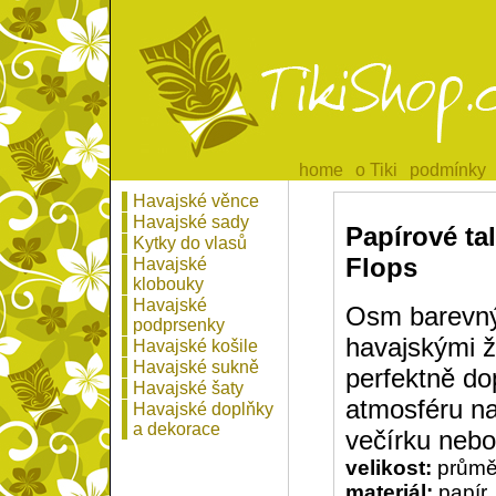
home
home
o Tiki
o Tiki
podmínky
podmínky
Havajské věnce
Havajské sady
Papírové tal
Kytky do vlasů
Flops
Havajské
klobouky
Havajské
Osm barevnýc
podprsenky
havajskými 
Havajské košile
Havajské sukně
perfektně do
Havajské šaty
atmosféru n
Havajské doplňky
a dekorace
večírku nebo 
velikost:
průmě
materiál:
papír