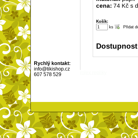
cena:
74 Kč s 
Košík:
ks
Dostupnost
Rychlý kontakt:
info@tikishop.cz
rolex repliky
607 578 529