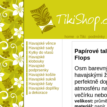
home
home
o Tiki
o Tiki
podmínky
podmínky
Havajské věnce
Havajské sady
Papírové tal
Kytky do vlasů
Flops
Havajské
klobouky
Havajské
Osm barevnýc
podprsenky
havajskými 
Havajské košile
Havajské sukně
perfektně do
Havajské šaty
atmosféru n
Havajské doplňky
a dekorace
večírku nebo 
velikost:
průmě
materiál:
papír