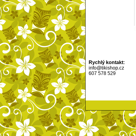
Rychlý kontakt:
info@tikishop.cz
607 578 529