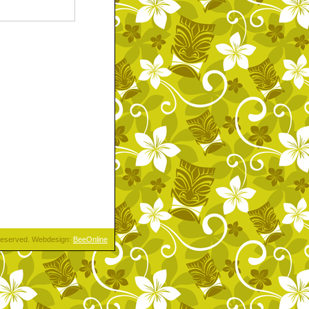
s reserved. Webdesign:
BeeOnline