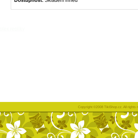
Dostupnost:
Skladem ihned
rolex repliky
Copyright ©2008 TikiShop.cz. All right