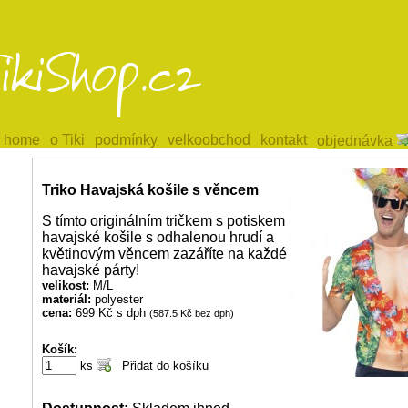
home
home
o Tiki
o Tiki
podmínky
podmínky
velkoobchod
velkoobchod
kontakt
kontakt
objednávka
objednávka
Triko Havajská košile s věncem
S tímto originálním tričkem s potiskem
havajské košile s odhalenou hrudí a
květinovým věncem zazáříte na každé
havajské párty!
velikost:
M/L
materiál:
polyester
cena:
699 Kč s dph
(587.5 Kč bez dph)
Košík:
ks