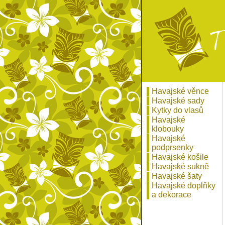
Havajské věnce
Havajské sady
Kytky do vlasů
Havajské
klobouky
Havajské
podprsenky
Havajské košile
Havajské sukně
Havajské šaty
Havajské doplňky
a dekorace