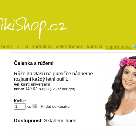
home
home
o Tiki
o Tiki
podmínky
podmínky
velkoobchod
velkoobchod
kontakt
kontakt
objednávka
objednávka
Čelenka s růžemi
Růže do vlasů na gumičce nádherně
rozjasní každý letní outfit.
velikost:
univerzální
cena:
149 Kč s dph
(125 Kč bez dph)
Košík:
ks
Dostupnost:
Skladem ihned