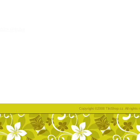
rolex repliky
Copyright ©2008 TikiShop.cz. All right