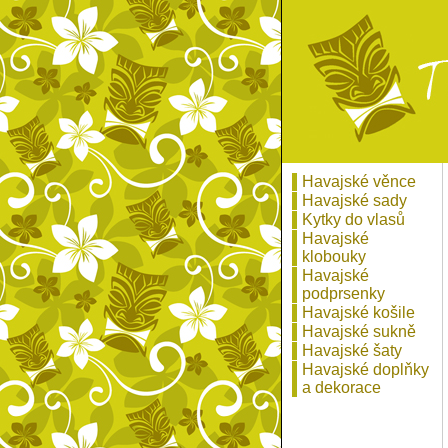
Havajské věnce
Havajské sady
Kytky do vlasů
Havajské
klobouky
Havajské
podprsenky
Havajské košile
Havajské sukně
Havajské šaty
Havajské doplňky
a dekorace