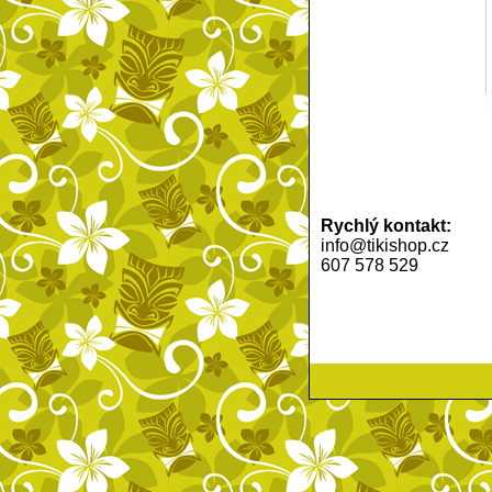
Rychlý kontakt:
info@tikishop.cz
607 578 529