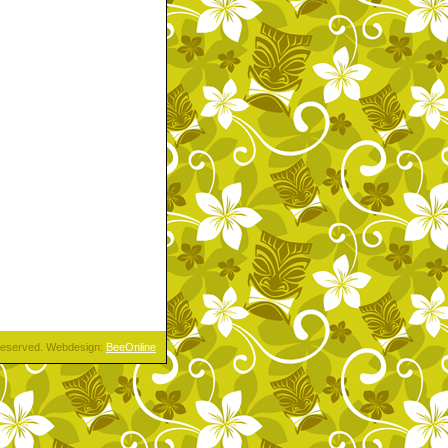
s reserved. Webdesign:
BeeOnline