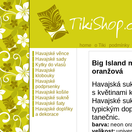
home
home
o Tiki
o Tiki
podmínky
podmínky
Havajské věnce
Havajské sady
Big Island m
Kytky do vlasů
oranžová
Havajské
klobouky
Havajské
Havajská su
podprsenky
s květinami 
Havajské košile
Havajské sukně
Havajské su
Havajské šaty
typickým do
Havajské doplňky
a dekorace
tanečnic.
barva:
neon or
velikost:
univer