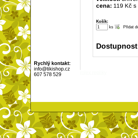
cena:
119 Kč s
Košík:
ks
Dostupnost
Rychlý kontakt:
info@tikishop.cz
rolex repliky
607 578 529