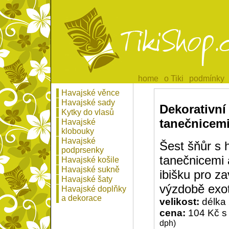
home
home
o Tiki
o Tiki
podmínky
podmínky
Havajské věnce
Havajské sady
Dekorativní
Kytky do vlasů
tanečnicem
Havajské
klobouky
Havajské
Šest šňůr s 
podprsenky
tanečnicemi 
Havajské košile
Havajské sukně
ibišku pro z
Havajské šaty
výzdobě exot
Havajské doplňky
a dekorace
velikost:
délka
cena:
104 Kč s
dph)