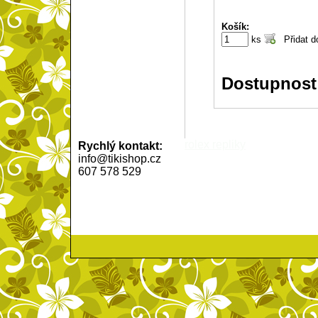
Košík:
ks
Dostupnost
rolex repliky
Rychlý kontakt:
info@tikishop.cz
607 578 529