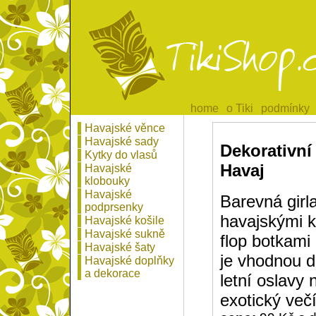
home
home
o Tiki
o Tiki
podmínky
podmínky
Havajské věnce
Havajské sady
Dekorativní
Kytky do vlasů
Havaj
Havajské
klobouky
Havajské
Barevná girl
podprsenky
havajskými ko
Havajské košile
Havajské sukně
flop botkami
Havajské šaty
je vhodnou d
Havajské doplňky
a dekorace
letní oslavy
exotický večí