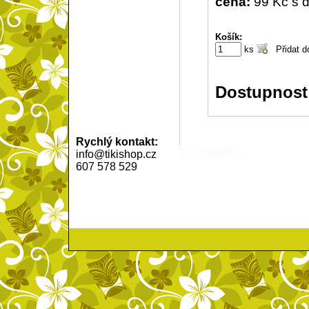
cena:
99 Kč s 
Košík:
ks
Dostupnost
Rychlý kontakt:
rolex repliky
info@tikishop.cz
607 578 529