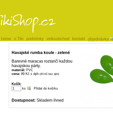
home
home
o Tiki
o Tiki
podmínky
podmínky
velkoobchod
velkoobchod
kontakt
kontakt
objednávka
objednávka
Havajské rumba koule - zelené
Barevné maracas roztančí každou
havajskou párty.
materiál:
PVC
cena:
99 Kč s dph
(83 Kč bez dph)
Košík:
ks
Dostupnost:
Skladem ihned