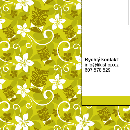
Rychlý kontakt:
info@tikishop.cz
607 578 529