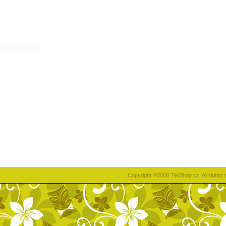
rolex repliky
Copyright ©2008 TikiShop.cz. All right