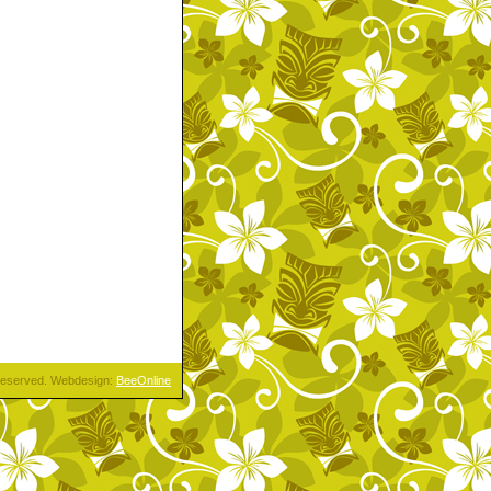
s reserved. Webdesign:
BeeOnline