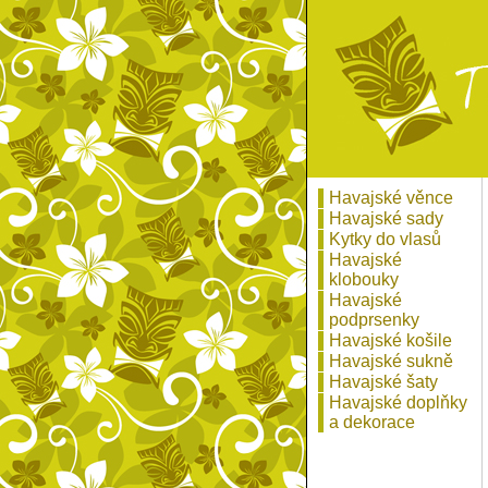
Havajské věnce
Havajské sady
Kytky do vlasů
Havajské
klobouky
Havajské
podprsenky
Havajské košile
Havajské sukně
Havajské šaty
Havajské doplňky
a dekorace