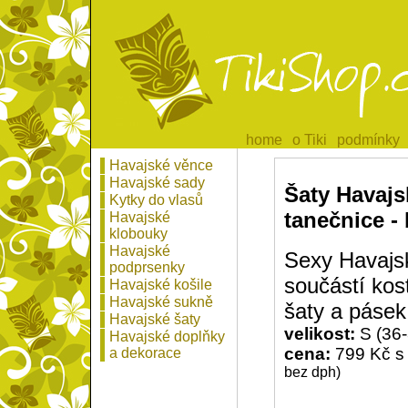
home
home
o Tiki
o Tiki
podmínky
podmínky
Havajské věnce
Havajské sady
Šaty Havajs
Kytky do vlasů
tanečnice -
Havajské
klobouky
Havajské
Sexy Havajs
podprsenky
součástí kos
Havajské košile
Havajské sukně
šaty a pásek
Havajské šaty
velikost:
S (36-
Havajské doplňky
cena:
799 Kč s
a dekorace
bez dph)