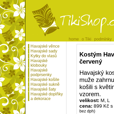
home
home
o Tiki
o Tiki
podmínky
podmínky
Havajské věnce
Havajské sady
Kostým Hav
Kytky do vlasů
červený
Havajské
klobouky
Havajské
Havajský ko
podprsenky
muže zahrnu
Havajské košile
Havajské sukně
košili s květ
Havajské šaty
vzorem.
Havajské doplňky
a dekorace
velikost:
M, L
cena:
899 Kč s
bez dph)