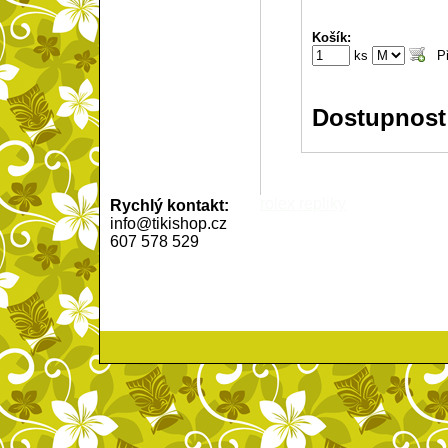
Košík:
ks
Dostupnost
rolex repliky
Rychlý kontakt:
info@tikishop.cz
607 578 529