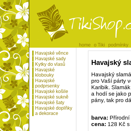
home
home
o Tiki
o Tiki
podmínky
podmínky
Havajské věnce
Havajské sady
Havajský s
Kytky do vlasů
Havajské
Havajský slamá
klobouky
pro Vaší párty v
Havajské
podprsenky
Karibik. Slamák
Havajské košile
a hodí se jako 
Havajské sukně
pány, tak pro d
Havajské šaty
Havajské doplňky
a dekorace
barva:
Přírodní
cena:
128 Kč s