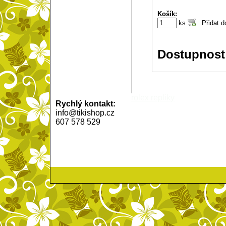
Košík:
ks
Dostupnost
rolex repliky
Rychlý kontakt:
info@tikishop.cz
607 578 529