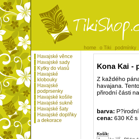
home
home
o Tiki
o Tiki
podmínky
podmínky
Havajské věnce
Havajské sady
Kona Kai - 
Kytky do vlasů
Havajské
Z každého pán
klobouky
havajana. Tent
Havajské
podprsenky
přirodní části n
Havajské košile
Havajské sukně
Havajské šaty
barva:
P?irodní
Havajské doplňky
cena:
630 Kč s
a dekorace
Košík: