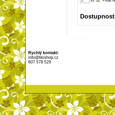
ks
Dostupnost
rolex repliky
Rychlý kontakt:
info@tikishop.cz
607 578 529