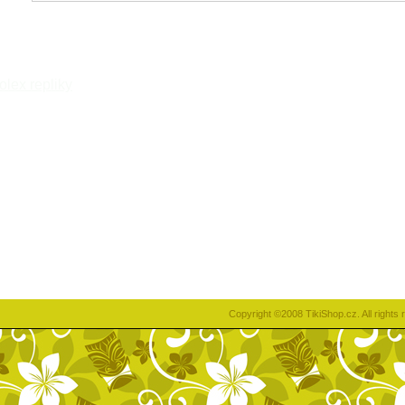
rolex repliky
Copyright ©2008 TikiShop.cz. All right