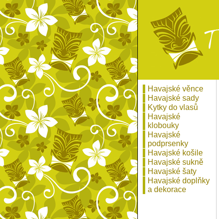
Havajské věnce
Havajské sady
Kytky do vlasů
Havajské
klobouky
Havajské
podprsenky
Havajské košile
Havajské sukně
Havajské šaty
Havajské doplňky
a dekorace