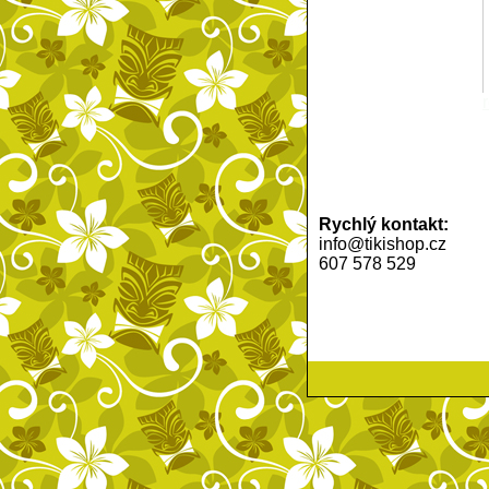
Rychlý kontakt:
info@tikishop.cz
607 578 529