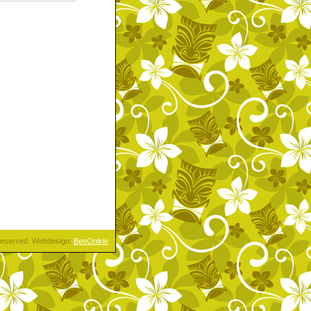
s reserved. Webdesign:
BeeOnline