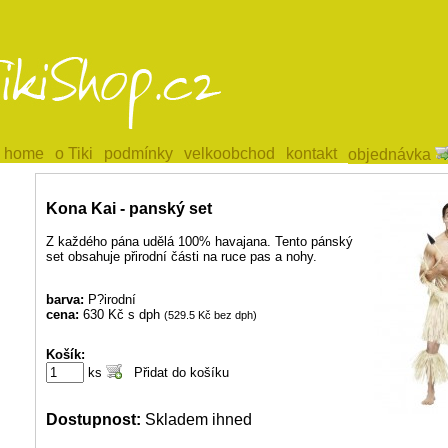
home
home
o Tiki
o Tiki
podmínky
podmínky
velkoobchod
velkoobchod
kontakt
kontakt
objednávka
objednávka
Kona Kai - panský set
Z každého pána udělá 100% havajana. Tento pánský
set obsahuje přirodní části na ruce pas a nohy.
barva:
P?irodní
cena:
630 Kč s dph
(529.5 Kč bez dph)
Košík:
ks
Dostupnost:
Skladem ihned